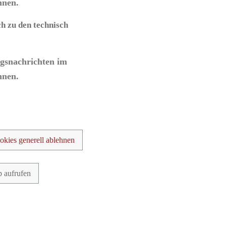
nnen.
ch zu den technisch
ngsnachrichten im
nnen.
okies generell ablehnen
p aufrufen