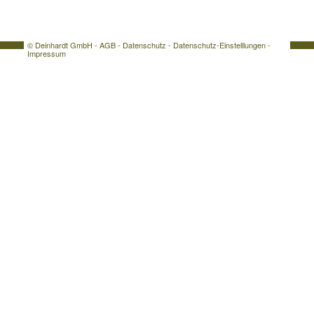
© Deinhardt GmbH -
AGB
-
Datenschutz
-
Datenschutz-Einstelllungen
-
Impressum