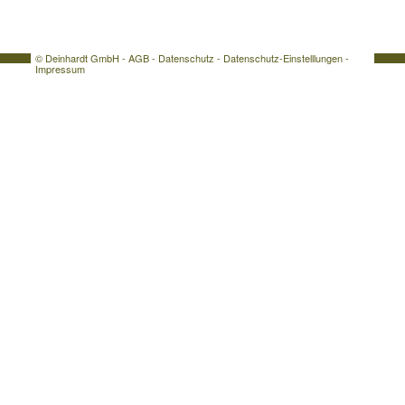
© Deinhardt GmbH -
AGB
-
Datenschutz
-
Datenschutz-Einstelllungen
-
Impressum