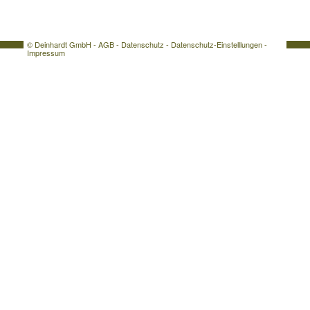
© Deinhardt GmbH -
AGB
-
Datenschutz
-
Datenschutz-Einstelllungen
-
Impressum