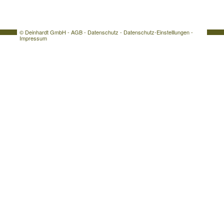
© Deinhardt GmbH -
AGB
-
Datenschutz
-
Datenschutz-Einstelllungen
-
Impressum